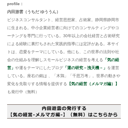
profile：
内田游雲（うちだ ゆううん）
ビジネスコンサルタント、経営思想家、占術家。静岡県静岡市
に生まれる。中小企業経営者に向けてのコンサルティングやコ
ーチングを専門に行っている。30年以上の会社経営と占術研究
による経験に裏打ちされた実践的指導には定評がある。本サイ
トは、恋愛をテーマにしている。他にも、この世界の法則や社
会の仕組みを理解しスモールビジネスの経営を考える
「気の経
営」
や運をテーマにしたブログ
「運の研究－洩天機－」
を運営
している。座右の銘は 、「木鶏」「千思万考」。世界の動きや
変化を先取りする情報を提供する
【気の経営（メルマガ編）】
も発行中（無料）